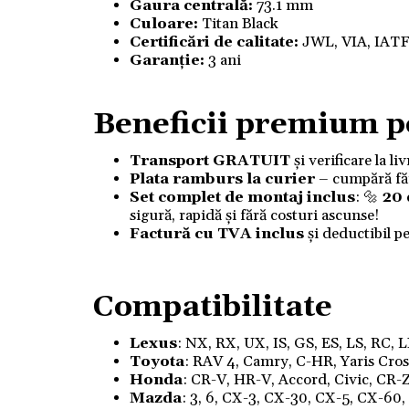
Gaura centrală:
73.1 mm
Culoare:
Titan Black
Certificări de calitate:
JWL, VIA, IAT
Garanție:
3 ani
Beneficii premium p
Transport GRATUIT
și verificare la l
Plata ramburs la curier
– cumpără fără
Set complet de montaj inclus
: 🔩
20
sigură, rapidă și fără costuri ascunse!
Factură cu TVA inclus
și deductibil p
Compatibilitate
Lexus
: NX, RX, UX, IS, GS, ES, LS, RC, 
Toyota
: RAV 4, Camry, C-HR, Yaris Cross,
Honda
: CR-V, HR-V, Accord, Civic, CR-Z
Mazda
: 3, 6, CX-3, CX-30, CX-5, CX-60