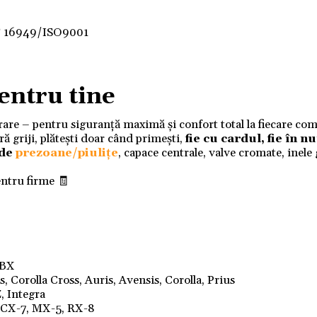
F 16949/ISO9001
entru tine
ivrare – pentru siguranță maximă și confort total la fiecare co
 griji, plătești doar când primești,
fie cu cardul, fie în 
 de
prezoane/piulițe
, capace centrale, valve cromate, inele
entru firme 🧾
LBX
 Corolla Cross, Auris, Avensis, Corolla, Prius
, Integra
, CX-7, MX-5, RX-8