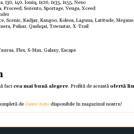
, i30, i40, Ioniq, ix20, ix35, ix55, Nexo
a, Proceed, Sorento, Sportage, Venga, Xceed
ander
nce, Scenic, Kadjar, Kangoo, Koleos, Laguna, Latitude, Megane
mera, Pulsar, Qashqai, Townstar, X-Trail
aurus, Flex, S-Max, Galaxy, Escape
m
să faci
cea mai bună alegere
. Profită de această
ofertă li
completă de
Jante Auto
disponibile în magazinul nostru!