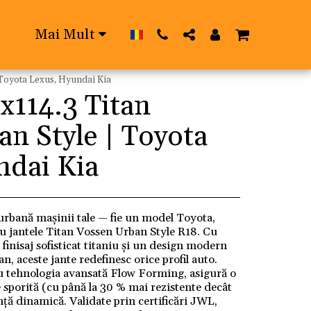
Mai Mult
 Toyota Lexus, Hyundai Kia
x114.3 Titan
n Style | Toyota
ndai Kia
urbană mașinii tale — fie un model Toyota,
u jantele Titan Vossen Urban Style R18. Cu
finisaj sofisticat titaniu și un design modern
n, aceste jante redefinesc orice profil auto.
u tehnologia avansată Flow Forming, asigură o
e sporită (cu până la 30 % mai rezistente decât
nță dinamică. Validate prin certificări JWL,