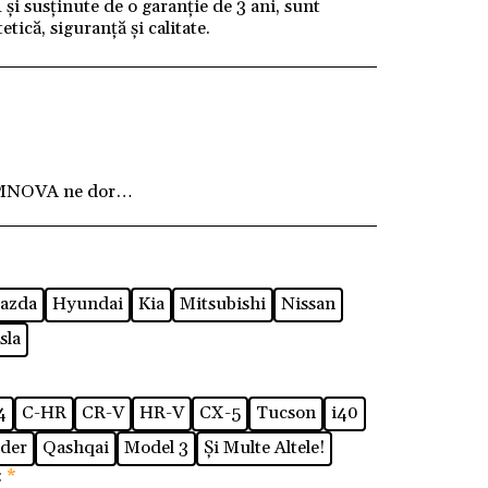
i susținute de o garanție de 3 ani, sunt
tică, siguranță și calitate.
MNOVA ne dorim ca fiecare client să fie pe deplin
azda
Hyundai
Kia
Mitsubishi
Nissan
sla
4
C-HR
CR-V
HR-V
CX-5
Tucson
i40
der
Qashqai
Model 3
Și Multe Altele!
:
*