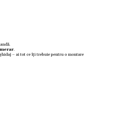
mandă.
numerar
.
 ghidaj – ai tot ce îți trebuie pentru o montare