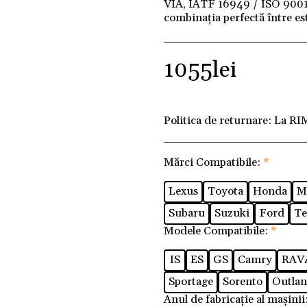
VIA, IATF 16949 / ISO 9001 ș
combinația perfectă între este
1055
lei
Politica de returnare:
La RI
Mărci Compatibile:
*
Lexus
Toyota
Honda
M
Subaru
Suzuki
Ford
Te
Modele Compatibile:
*
IS
ES
GS
Camry
RAV
Sportage
Sorento
Outlan
Anul de fabricație al mașinii