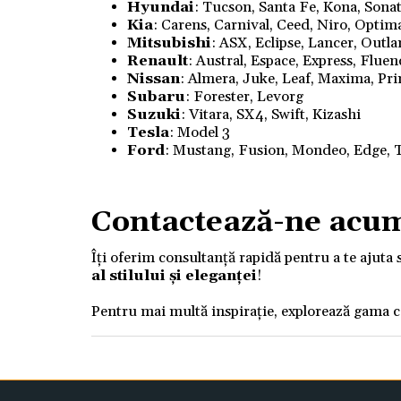
Hyundai
: Tucson, Santa Fe, Kona, Sonata
Kia
: Carens, Carnival, Ceed, Niro, Optim
Mitsubishi
: ASX, Eclipse, Lancer, Outl
Renault
: Austral, Espace, Express, Flue
Nissan
: Almera, Juke, Leaf, Maxima, Pri
Subaru
: Forester, Levorg
Suzuki
: Vitara, SX4, Swift, Kizashi
Tesla
: Model 3
Ford
: Mustang, Fusion, Mondeo, Edge, T
Contactează-ne acu
Îți oferim consultanță rapidă pentru a te ajuta 
al stilului și eleganței
!
Pentru mai multă inspirație, explorează gama 