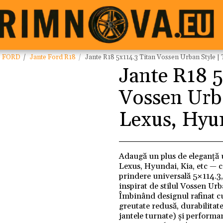
e FORD
Jante Ford R18
Jante R18 5x114.3 Titan Vossen Urban Style |
Jante R18 5
Vossen Urba
Lexus, Hyu
Adaugă un plus de eleganță 
Lexus, Hyundai, Kia, etc — c
prindere universală 5×114.3, 
inspirat de stilul Vossen Urba
Îmbinând designul rafinat c
greutate redusă, durabilitat
jantele turnate) și performa