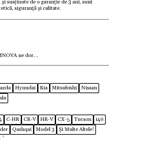
i susținute de o garanție de 3 ani, sunt
tică, siguranță și calitate.
MNOVA ne dorim ca fiecare client să fie pe deplin
azda
Hyundai
Kia
Mitsubishi
Nissan
sla
4
C-HR
CR-V
HR-V
CX-5
Tucson
i40
der
Qashqai
Model 3
Și Multe Altele!
:
*