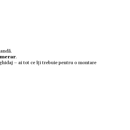
mandă.
numerar
.
 ghidaj – ai tot ce îți trebuie pentru o montare