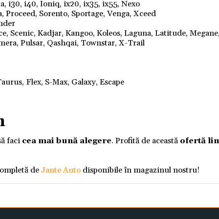
, i30, i40, Ioniq, ix20, ix35, ix55, Nexo
a, Proceed, Sorento, Sportage, Venga, Xceed
ander
nce, Scenic, Kadjar, Kangoo, Koleos, Laguna, Latitude, Megane
mera, Pulsar, Qashqai, Townstar, X-Trail
aurus, Flex, S-Max, Galaxy, Escape
m
să faci
cea mai bună alegere
. Profită de această
ofertă li
completă de
Jante Auto
disponibile în magazinul nostru!