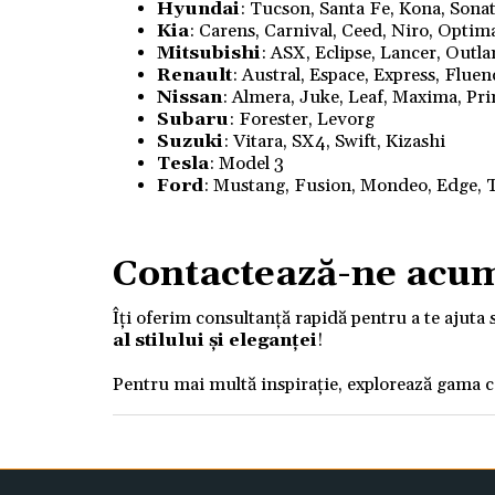
Hyundai
: Tucson, Santa Fe, Kona, Sonata
Kia
: Carens, Carnival, Ceed, Niro, Optim
Mitsubishi
: ASX, Eclipse, Lancer, Outl
Renault
: Austral, Espace, Express, Flue
Nissan
: Almera, Juke, Leaf, Maxima, Pri
Subaru
: Forester, Levorg
Suzuki
: Vitara, SX4, Swift, Kizashi
Tesla
: Model 3
Ford
: Mustang, Fusion, Mondeo, Edge, T
Contactează-ne acu
Îți oferim consultanță rapidă pentru a te ajuta 
al stilului și eleganței
!
Pentru mai multă inspirație, explorează gama 