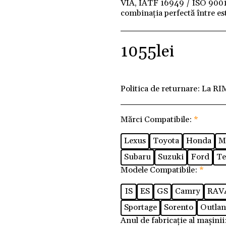
VIA, IATF 16949 / ISO 9001 ș
combinația perfectă între este
1055
lei
Politica de returnare:
La RI
Mărci Compatibile:
*
Lexus
Toyota
Honda
M
Subaru
Suzuki
Ford
Te
Modele Compatibile:
*
IS
ES
GS
Camry
RAV
Sportage
Sorento
Outlan
Anul de fabricație al mașinii