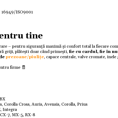
F 16949/ISO9001
entru tine
ivrare – pentru siguranță maximă și confort total la fiecare co
 griji, plătești doar când primești,
fie cu cardul, fie în 
 de
prezoane/piulițe
, capace centrale, valve cromate, inele
entru firme 🧾
LBX
 Corolla Cross, Auris, Avensis, Corolla, Prius
, Integra
, CX-7, MX-5, RX-8