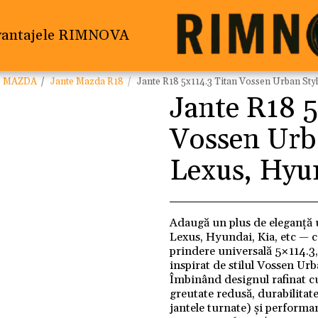
vantajele RIMNOVA
e MAZDA
Jante Mazda R18
Jante R18 5x114.3 Titan Vossen Urban Sty
Jante R18 5
Vossen Urba
Lexus, Hyu
Adaugă un plus de eleganță 
Lexus, Hyundai, Kia, etc — c
prindere universală 5×114.3, 
inspirat de stilul Vossen Urba
Îmbinând designul rafinat c
greutate redusă, durabilitat
jantele turnate) și performa