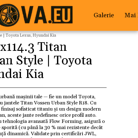
Galerie
Mai 
le | Toyota Lexus, Hyundai Kia
x114.3 Titan
n Style | Toyota
ndai Kia
urbană mașinii tale — fie un model Toyota,
u jantele Titan Vossen Urban Style R18. Cu
finisaj sofisticat titaniu și un design modern
n, aceste jante redefinesc orice profil auto.
u tehnologia avansată Flow Forming, asigură o
e sporită (cu până la 30 % mai rezistente decât
nță dinamică. Validate prin certificări JWL,