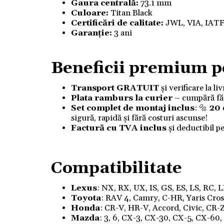
Gaura centrală:
73.1 mm
Culoare:
Titan Black
Certificări de calitate:
JWL, VIA, IAT
Garanție:
3 ani
Beneficii premium p
Transport GRATUIT
și verificare la l
Plata ramburs la curier
– cumpără fără
Set complet de montaj inclus
: 🔩
20
sigură, rapidă și fără costuri ascunse!
Factură cu TVA inclus
și deductibil p
Compatibilitate
Lexus
: NX, RX, UX, IS, GS, ES, LS, RC, 
Toyota
: RAV 4, Camry, C-HR, Yaris Cross,
Honda
: CR-V, HR-V, Accord, Civic, CR-Z
Mazda
: 3, 6, CX-3, CX-30, CX-5, CX-60