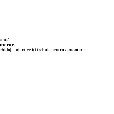
mandă.
numerar
.
 ghidaj – ai tot ce îți trebuie pentru o montare