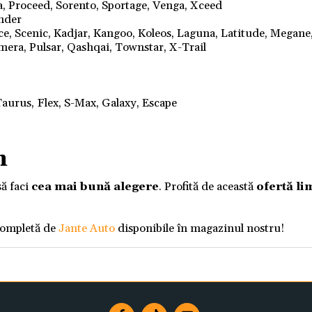
a, Proceed, Sorento, Sportage, Venga, Xceed
ander
nce, Scenic, Kadjar, Kangoo, Koleos, Laguna, Latitude, Megane
mera, Pulsar, Qashqai, Townstar, X-Trail
aurus, Flex, S-Max, Galaxy, Escape
m
să faci
cea mai bună alegere
. Profită de această
ofertă li
completă de
Jante Auto
disponibile în magazinul nostru!