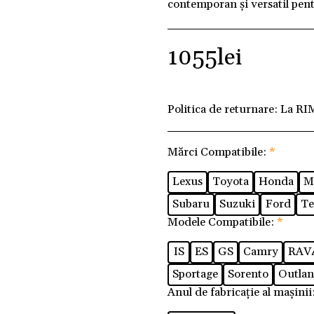
contemporan și versatil pent
1055
lei
Politica de returnare:
La RI
Mărci Compatibile:
*
Lexus
Toyota
Honda
M
Subaru
Suzuki
Ford
Te
Modele Compatibile:
*
IS
ES
GS
Camry
RAV
Sportage
Sorento
Outlan
Anul de fabricație al mașinii