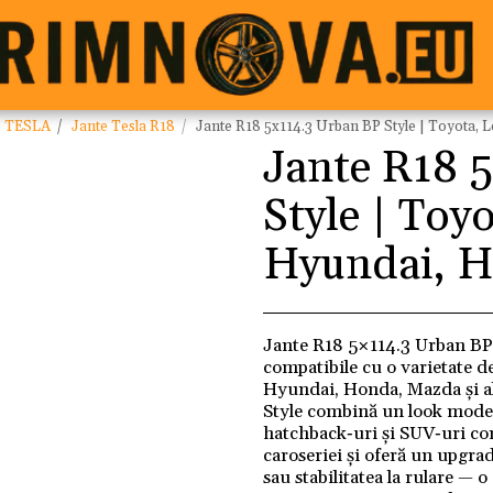
e TESLA
Jante Tesla R18
Jante R18 5x114.3 Urban BP Style | Toyota,
Jante R18 
Style | Toy
Hyundai, 
Jante R18 5×114.3 Urban BP S
compatibile cu o varietate 
Hyundai, Honda, Mazda și al
Style combină un look modern
hatchback‑uri și SUV‑uri comp
caroseriei și oferă un upgra
sau stabilitatea la rulare — o