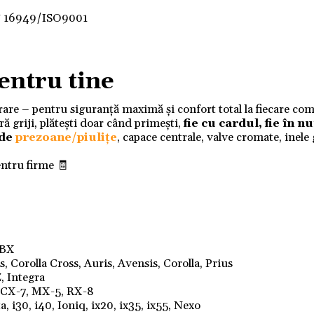
F 16949/ISO9001
entru tine
ivrare – pentru siguranță maximă și confort total la fiecare co
 griji, plătești doar când primești,
fie cu cardul, fie în 
 de
prezoane/piulițe
, capace centrale, valve cromate, inele
entru firme 🧾
LBX
 Corolla Cross, Auris, Avensis, Corolla, Prius
, Integra
, CX-7, MX-5, RX-8
, i30, i40, Ioniq, ix20, ix35, ix55, Nexo