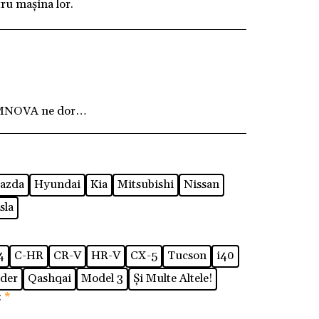
ru mașina lor.
MNOVA ne dorim ca fiecare client să fie pe deplin
azda
Hyundai
Kia
Mitsubishi
Nissan
sla
4
C-HR
CR-V
HR-V
CX-5
Tucson
i40
der
Qashqai
Model 3
Și Multe Altele!
:
*