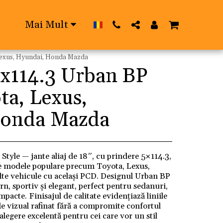
Mai Mult
 Lexus, Hyundai, Honda Mazda
5x114.3 Urban BP
ota, Lexus,
Honda Mazda
tyle — jante aliaj de 18″, cu prindere 5×114.3,
de modele populare precum Toyota, Lexus,
te vehicule cu același PCD. Designul Urban BP
, sportiv și elegant, perfect pentru sedanuri,
acte. Finisajul de calitate evidențiază liniile
de vizual rafinat fără a compromite confortul
 alegere excelentă pentru cei care vor un stil