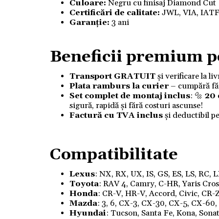
Culoare:
Negru cu finisaj Diamond Cut
Certificări de calitate:
JWL, VIA, IAT
Garanție:
3 ani
Beneficii premium p
Transport GRATUIT
și verificare la l
Plata ramburs la curier
– cumpără fără
Set complet de montaj inclus
: 🔩
20
sigură, rapidă și fără costuri ascunse!
Factură cu TVA inclus
și deductibil p
Compatibilitate
Lexus
: NX, RX, UX, IS, GS, ES, LS, RC, 
Toyota
: RAV 4, Camry, C-HR, Yaris Cross,
Honda
: CR-V, HR-V, Accord, Civic, CR-Z
Mazda
: 3, 6, CX-3, CX-30, CX-5, CX-60
Hyundai
: Tucson, Santa Fe, Kona, Sonata