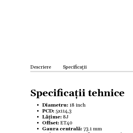
Descriere
Specificații
Specificații tehnice
Diametru:
18 inch
PCD:
5x114,3
Lățime:
8J
Offset:
ET40
Gaura centrală:
73.1 mm