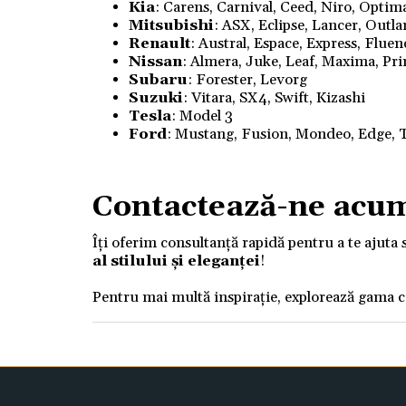
Kia
: Carens, Carnival, Ceed, Niro, Optim
Mitsubishi
: ASX, Eclipse, Lancer, Outl
Renault
: Austral, Espace, Express, Flue
Nissan
: Almera, Juke, Leaf, Maxima, Pri
Subaru
: Forester, Levorg
Suzuki
: Vitara, SX4, Swift, Kizashi
Tesla
: Model 3
Ford
: Mustang, Fusion, Mondeo, Edge, T
Contactează-ne acu
Îți oferim consultanță rapidă pentru a te ajuta 
al stilului și eleganței
!
Pentru mai multă inspirație, explorează gama 