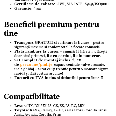
Certificări de calitate:
JWL, VIA, IATF 16949/ISO9001
Garanție:
3 ani
Beneficii premium pentru
tine
Transport GRATUIT
și verificare la livrare – pentru
siguranță maximă și confort total la fiecare comandă.
Plata ramburs la curier
– cumpără fără griji, plătești
doar când primești,
fie cu cardul, fie în numerar
.
Set complet de montaj inclus
: 🔩
20
de
prezoane/piulițe
, capace centrale, valve cromate,
inele ghidaj – ai tot ce îți trebuie pentru o montare sigură,
rapidă și fără costuri ascunse!
Factură cu TVA inclus
și deductibil pentru firme 🧾
Compatibilitate
Lexus
: NX, RX, UX, IS, GS, ES, LS, RC, LBX
Toyota
: RAV 4, Camry, C-HR, Yaris Cross, Corolla Cross,
Auris, Avensis, Corolla, Prius