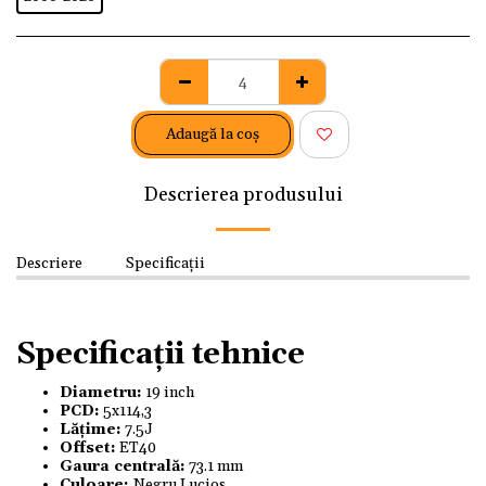
Adaugă la coş
Descrierea produsului
Descriere
Specificații
Specificații tehnice
Diametru:
19 inch
PCD:
5x114,3
Lățime:
7.5J
Offset:
ET40
Gaura centrală:
73.1 mm
Culoare:
Negru Lucios