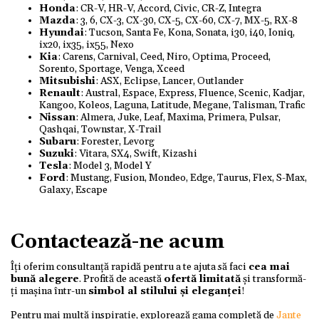
Honda
: CR-V, HR-V, Accord, Civic, CR-Z, Integra
Mazda
: 3, 6, CX-3, CX-30, CX-5, CX-60, CX-7, MX-5, RX-8
Hyundai
: Tucson, Santa Fe, Kona, Sonata, i30, i40, Ioniq,
ix20, ix35, ix55, Nexo
Kia
: Carens, Carnival, Ceed, Niro, Optima, Proceed,
Sorento, Sportage, Venga, Xceed
Mitsubishi
: ASX, Eclipse, Lancer, Outlander
Renault
: Austral, Espace, Express, Fluence, Scenic, Kadjar,
Kangoo, Koleos, Laguna, Latitude, Megane, Talisman, Trafic
Nissan
: Almera, Juke, Leaf, Maxima, Primera, Pulsar,
Qashqai, Townstar, X-Trail
Subaru
: Forester, Levorg
Suzuki
: Vitara, SX4, Swift, Kizashi
Tesla
: Model 3, Model Y
Ford
: Mustang, Fusion, Mondeo, Edge, Taurus, Flex, S-Max,
Galaxy, Escape
Contactează-ne acum
Îți oferim consultanță rapidă pentru a te ajuta să faci
cea mai
bună alegere
. Profită de această
ofertă limitată
și transformă-
ți mașina într-un
simbol al stilului și eleganței
!
Pentru mai multă inspirație, explorează gama completă de
Jante