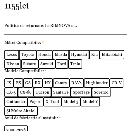
1155
lei
Politica de returnare:
La RIMNOVA ne dorim ca fiecare client
Mărci Compatibile:
*
Lexus
Toyota
Honda
Mazda
Hyundai
Kia
Mitsubishi
Nissan
Subaru
Suzuki
Ford
Tesla
Modele Compatibile:
*
IS
ES
GS
RX
NX
Camry
RAV4
Highlander
CR-V
CX-5
CX-60
Tucson
Santa Fe
Sportage
Sorento
Outlander
Pajero
X-Trail
Model 3
Model Y
Și Multe Altele!
Anul de fabricație al mașinii:
*
2000-2026