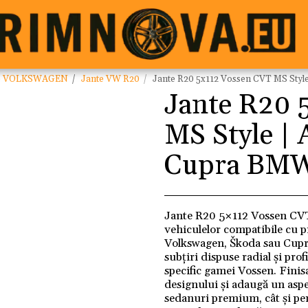
te VOLKSWAGEN
Jante VW R20
Jante R20 5x112 Vossen CVT MS Sty
Jante R20 
MS Style |
Cupra BMW
Jante R20 5×112 Vossen CVT 
vehiculelor compatibile cu
Volkswagen, Škoda sau Cupra
subțiri dispuse radial și pro
specific gamei Vossen. Finisa
designului și adaugă un aspec
sedanuri premium, cât și pen