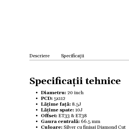
Descriere
Specificații
Specificații tehnice
Diametru:
20 inch
PCD:
5x112
Lățime față:
8.5J
Lățime spate:
10J
Offset:
ET33 & ET38
Gaura centrală:
66.5 mm
Culoare:
Silver cu finisaj Diamond Cut