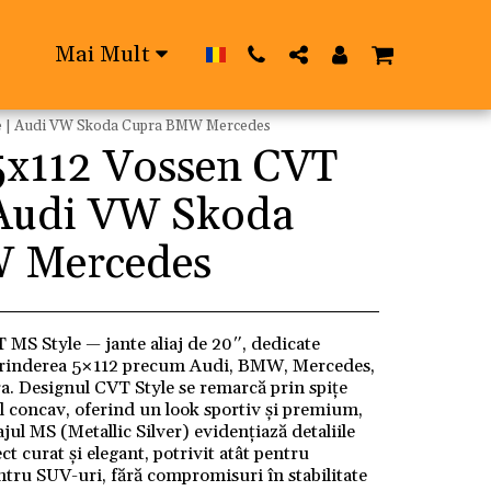
Mai Mult
le | Audi VW Skoda Cupra BMW Mercedes
5x112 Vossen CVT
 Audi VW Skoda
 Mercedes
MS Style — jante aliaj de 20″, dedicate
 prinderea 5×112 precum Audi, BMW, Mercedes,
. Designul CVT Style se remarcă prin spițe
fil concav, oferind un look sportiv și premium,
jul MS (Metallic Silver) evidențiază detaliile
t curat și elegant, potrivit atât pentru
tru SUV-uri, fără compromisuri în stabilitate