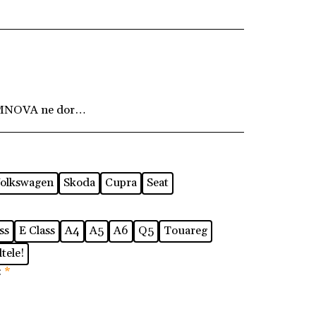
MNOVA ne dorim ca fiecare client să fie pe deplin
olkswagen
Skoda
Cupra
Seat
ss
E Class
A4
A5
A6
Q5
Touareg
tele!
:
*