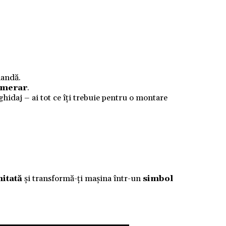
mandă.
numerar
.
 ghidaj – ai tot ce îți trebuie pentru o montare
mitată
și transformă-ți mașina într-un
simbol