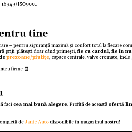
F 16949/ISO9001
entru tine
ivrare – pentru siguranță maximă și confort total la fiecare co
 griji, plătești doar când primești,
fie cu cardul, fie în 
 de
prezoane/piulițe
, capace centrale, valve cromate, inele
entru firme 🧾
m
să faci
cea mai bună alegere
. Profită de această
ofertă li
completă de
Jante Auto
disponibile în magazinul nostru!