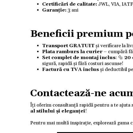
Certificări de calitate:
JWL, VIA, IAT
Garanție:
3 ani
Beneficii premium p
Transport GRATUIT
și verificare la l
Plata ramburs la curier
– cumpără fără
Set complet de montaj inclus
: 🔩
20
sigură, rapidă și fără costuri ascunse!
Factură cu TVA inclus
și deductibil p
Contactează-ne acu
Îți oferim consultanță rapidă pentru a te ajuta 
al stilului și eleganței
!
Pentru mai multă inspirație, explorează gama 