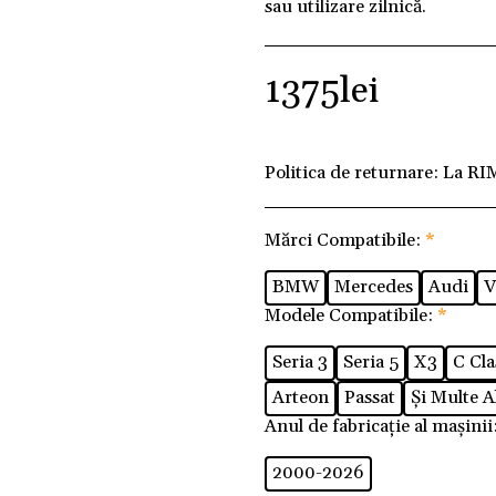
sau utilizare zilnică.
1375
lei
Politica de returnare:
La RI
Mărci Compatibile:
*
BMW
Mercedes
Audi
V
Modele Compatibile:
*
Seria 3
Seria 5
X3
C Cla
Arteon
Passat
Și Multe Al
Anul de fabricație al mașinii
2000-2026