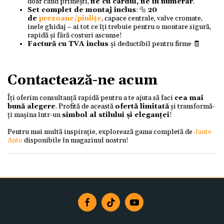
doar când primești,
fie cu cardul, fie în numerar
.
Set complet de montaj inclus
: 🔩
20
de
prezoane/piulițe
, capace centrale, valve cromate,
inele ghidaj – ai tot ce îți trebuie pentru o montare sigură,
rapidă și fără costuri ascunse!
Factură cu TVA inclus
și deductibil pentru firme 🧾
Contactează-ne acum
Îți oferim consultanță rapidă pentru a te ajuta să faci
cea mai
bună alegere
. Profită de această
ofertă limitată
și transformă-
ți mașina într-un
simbol al stilului și eleganței
!
Pentru mai multă inspirație, explorează gama completă de
Jante
Auto
disponibile în magazinul nostru!