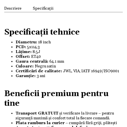
Descriere
Specificații
Specificații tehnice
Diametru:
18 inch
PCD:
5x114.3
Lățime:
8.5J
Offset:
ET40
Gaura centrală:
64.1 mm
Culoare:
Negru satin
Certificări de calitate:
JWL, VIA, IATF 16949/ISO9001
Garanție:
3 ani
Beneficii premium pentru
tine
Transport GRATUIT
și verificare la livrare – pentru
siguranță maximă și confort total la fiecare comandă.
Plata ramburs la curier
– cumpără fără griji, plătești