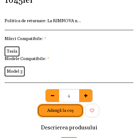
1045
lei
Politica de returnare:
La RIMNOVA ne dorim ca fiecare client
Mărci Compatibile:
*
Tesla
Modele Compatibile:
*
Model 3
Adaugă la coş
Descrierea produsului