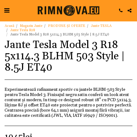
Acasă
Magazin Jante
PRODUSE ȘI OFERTE
Jante TESLA
Jante Tesla R18
Jante Tesla Model 3 R18 5x114.3 BLHM 503 Style | 8.5J ET40
Jante Tesla Model 3 R18
5x114.3 BLHM 503 Style |
8.5J ET40
Experimentează rafinament sportiv cu jantele BLHM-503 Style
pentru Tesla Model 3. Finisajul negru satin conferă un look atent
conturat și modern, în timp ce designul robust 18" cu PCD 5x114.3,
lățime 8J și offset ET40 este proiectat pentru o potrivire perfectă.
Centrarea precisă (bore 64,1 mm) asigură montaj fără vibrații, iar
calitatea este certificată (JWL, VIA, IATF 16949 / ISO9001).