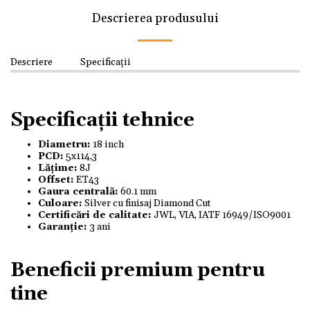
Descrierea produsului
Descriere
Specificații
Specificații tehnice
Diametru:
18 inch
PCD:
5x114,3
Lățime:
8J
Offset:
ET43
Gaura centrală:
60.1 mm
Culoare:
Silver cu finisaj Diamond Cut
Certificări de calitate:
JWL, VIA, IATF 16949/ISO9001
Garanție:
3 ani
Beneficii premium pentru
tine