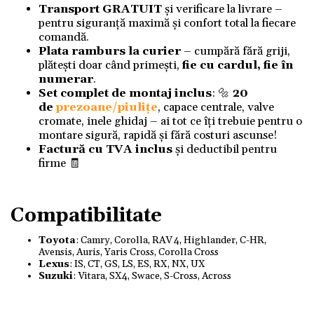
Transport GRATUIT
și verificare la livrare –
pentru siguranță maximă și confort total la fiecare
comandă.
Plata ramburs la curier
– cumpără fără griji,
plătești doar când primești,
fie cu cardul, fie în
numerar
.
Set complet de montaj inclus
: 🔩
20
de
prezoane/piulițe
, capace centrale, valve
cromate, inele ghidaj – ai tot ce îți trebuie pentru o
montare sigură, rapidă și fără costuri ascunse!
Factură cu TVA inclus
și deductibil pentru
firme 🧾
Compatibilitate
Toyota
: Camry, Corolla, RAV 4, Highlander, C-HR,
Avensis, Auris, Yaris Cross, Corolla Cross
Lexus
: IS, CT, GS, LS, ES, RX, NX, UX
Suzuki
: Vitara, SX4, Swace, S-Cross, Across