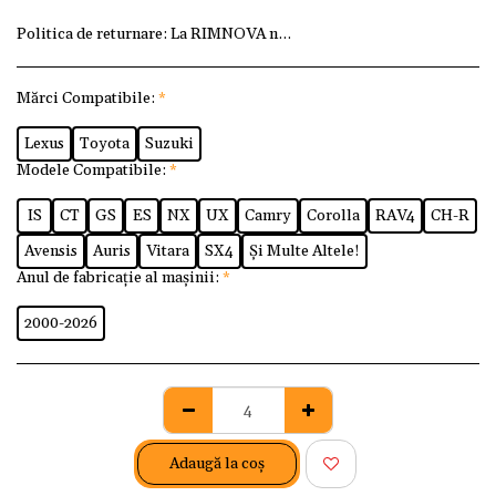
Politica de returnare:
La RIMNOVA ne dorim ca fiecare client
Mărci Compatibile:
*
Lexus
Toyota
Suzuki
Modele Compatibile:
*
IS
CT
GS
ES
NX
UX
Camry
Corolla
RAV4
CH-R
Avensis
Auris
Vitara
SX4
Și Multe Altele!
Anul de fabricație al mașinii:
*
2000-2026
Adaugă la coş