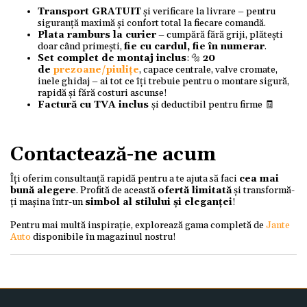
Transport GRATUIT
și verificare la livrare – pentru
siguranță maximă și confort total la fiecare comandă.
Plata ramburs la curier
– cumpără fără griji, plătești
doar când primești,
fie cu cardul, fie în numerar
.
Set complet de montaj inclus
: 🔩
20
de
prezoane/piulițe
, capace centrale, valve cromate,
inele ghidaj – ai tot ce îți trebuie pentru o montare sigură,
rapidă și fără costuri ascunse!
Factură cu TVA inclus
și deductibil pentru firme 🧾
Contactează-ne acum
Îți oferim consultanță rapidă pentru a te ajuta să faci
cea mai
bună alegere
. Profită de această
ofertă limitată
și transformă-
ți mașina într-un
simbol al stilului și eleganței
!
Pentru mai multă inspirație, explorează gama completă de
Jante
Auto
disponibile în magazinul nostru!