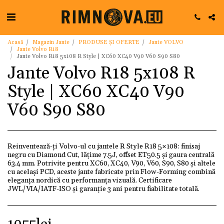
Acasă
Magazin Jante
PRODUSE ȘI OFERTE
Jante VOLVO
Jante Volvo R18
Jante Volvo R18 5x108 R Style | XC60 XC40 V90 V60 S90 S80
Jante Volvo R18 5x108 R
Style | XC60 XC40 V90
V60 S90 S80
Reinventează-ți Volvo-ul cu jantele R Style R18 5×108: finisaj
negru cu Diamond Cut, lățime 7.5J, offset ET50.5 și gaura centrală
63.4 mm. Potrivite pentru XC60, XC40, V90, V60, S90, S80 şi altele
cu același PCD, aceste jante fabricate prin Flow-Forming combină
eleganța nordică cu performanța vizuală. Certificare
JWL/VIA/IATF-ISO și garanţie 3 ani pentru fiabilitate totală.