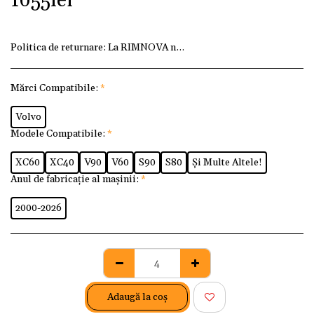
1055
lei
Politica de returnare:
La RIMNOVA ne dorim ca fiecare client
Mărci Compatibile:
*
Volvo
Modele Compatibile:
*
XC60
XC40
V90
V60
S90
S80
Și Multe Altele!
Anul de fabricație al mașinii:
*
2000-2026
Adaugă la coş