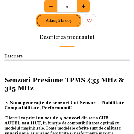
Adaugă la coş
Descrierea produsului
Descriere
Senzori Presiune TPMS 433 MHz &
315 MHz
🔧
Noua generație de senzori Uni-Sensor – Fiabilitate,
Compatibilitate, Performanță!
Clientul va primi
un set de 4 senzori
din seria
CUB
,
AUTEL
sau
HUF
, în funcție de compatibilitatea optimă cu
modelul mașinii sale. Toate modelele oferite sunt de
calitate
superioară
, asigurând fiabilitate și performanță maximă.