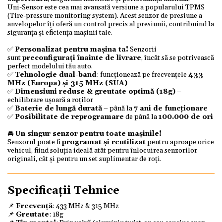
Uni-Sensor este cea mai avansată versiune a popularului TPMS
(Tire-pressure monitoring system). Acest senzor de presiune a
anvelopelor îți oferă un control precis al presiunii, contribuind la
siguranța și eficiența mașinii tale.
✅
Personalizat pentru mașina ta!
Senzorii
sunt
preconfigurați înainte de livrare
, încât să se potrivească
perfect modelului tău auto.
✅
Tehnologie dual-band
: funcționează pe frecvențele
433
MHz (Europa) și 315 MHz (SUA)
✅
Dimensiuni reduse & greutate optimă (18g)
–
echilibrare ușoară a roților
✅
Baterie de lungă durată
– până la
7 ani de funcționare
✅
Posibilitate de reprogramare
de până la
100.000 de ori
🚘
Un singur senzor pentru toate mașinile!
Senzorul poate fi
programat și reutilizat
pentru aproape orice
vehicul, fiind soluția ideală atât pentru înlocuirea senzorilor
originali, cât și pentru un set suplimentar de roți.
Specificații Tehnice
📌
Frecvență
: 433 MHz & 315 MHz
📌
Greutate
: 18g