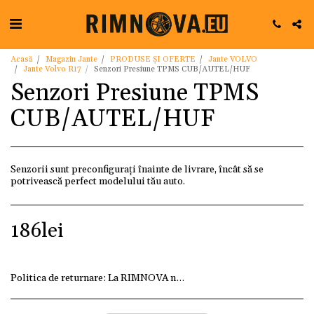
Acasă
Magazin Jante
PRODUSE ȘI OFERTE
Jante VOLVO
Jante Volvo R17
Senzori Presiune TPMS CUB/AUTEL/HUF
Senzori Presiune TPMS
CUB/AUTEL/HUF
Senzorii sunt preconfigurați înainte de livrare, încât să se
potrivească perfect modelului tău auto.
186
lei
Politica de returnare:
La RIMNOVA ne dorim ca fiecare client