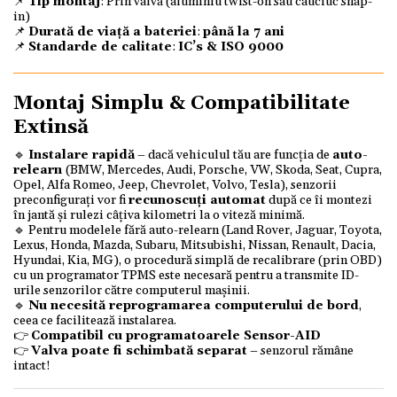
📌
Tip montaj
: Prin valvă (aluminiu twist-on sau cauciuc snap-
in)
📌
Durată de viață a bateriei
:
până la 7 ani
📌
Standarde de calitate
:
IC’s & ISO 9000
Montaj Simplu & Compatibilitate
Extinsă
🔹
Instalare rapidă
– dacă vehiculul tău are funcția de
auto-
relearn
(BMW, Mercedes, Audi, Porsche, VW, Skoda, Seat, Cupra,
Opel, Alfa Romeo, Jeep, Chevrolet, Volvo, Tesla), senzorii
preconfigurați vor fi
recunoscuți automat
după ce îi montezi
în jantă și rulezi câțiva kilometri la o viteză minimă.
🔹 Pentru modelele fără auto-relearn (Land Rover, Jaguar, Toyota,
Lexus, Honda, Mazda, Subaru, Mitsubishi, Nissan, Renault, Dacia,
Hyundai, Kia, MG), o procedură simplă de recalibrare (prin OBD)
cu un programator TPMS este necesară pentru a transmite ID-
urile senzorilor către computerul mașinii.
🔹
Nu necesită reprogramarea computerului de bord
,
ceea ce facilitează instalarea.
👉
Compatibil cu programatoarele Sensor-AID
👉
Valva poate fi schimbată separat
– senzorul rămâne
intact!