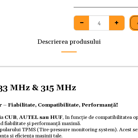
Descrierea produsului
433 MHz & 315 MHz
– Fiabilitate, Compatibilitate, Performanță!
ia
CUB
,
AUTEL
sau
HUF
, în funcție de compatibilitatea 
nd fiabilitate și performanță maximă.
pularului TPMS (Tire-pressure monitoring system). Acest sen
nța și eficiența mașinii tale.