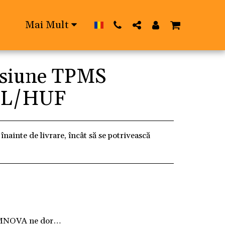
Mai Mult
esiune TPMS
EL/HUF
înainte de livrare, încât să se potrivească
MNOVA ne dorim ca fiecare client să fie pe deplin