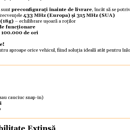
 sunt
preconfigurați înainte de livrare
, încât să se potr
frecvențele
433 MHz (Europa) și 315 MHz (SUA)
 (18g)
– echilibrare ușoară a roților
 de funcționare
a
100.000 de ori
e!
tru aproape orice vehicul, fiind soluția ideală atât pentru înlo
 sau cauciuc snap-in)
i
0
litate Extinsă