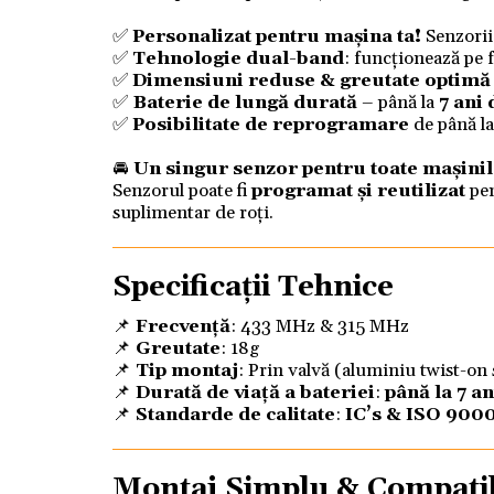
✅
Personalizat pentru mașina ta!
Senzorii
✅
Tehnologie dual-band
: funcționează pe 
✅
Dimensiuni reduse & greutate optimă
✅
Baterie de lungă durată
– până la
7 ani
✅
Posibilitate de reprogramare
de până l
🚘
Un singur senzor pentru toate mașinil
Senzorul poate fi
programat și reutilizat
pen
suplimentar de roți.
Specificații Tehnice
📌
Frecvență
: 433 MHz & 315 MHz
📌
Greutate
: 18g
📌
Tip montaj
: Prin valvă (aluminiu twist-on
📌
Durată de viață a bateriei
:
până la 7 an
📌
Standarde de calitate
:
IC’s & ISO 900
Montaj Simplu & Compatibi