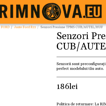
e FORD
Jante Ford R22
Senzori Presiune TPMS CUB/AUTEL/HUF
Senzori Pr
CUB/AUT
Senzorii sunt preconfigurați 
perfect modelului tău auto.
186
lei
Politica de returnare:
La RI