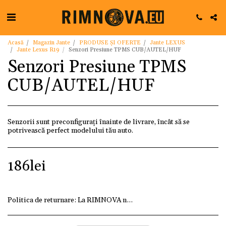
Acasă
Magazin Jante
PRODUSE ȘI OFERTE
Jante LEXUS
Jante Lexus R19
Senzori Presiune TPMS CUB/AUTEL/HUF
Senzori Presiune TPMS
CUB/AUTEL/HUF
Senzorii sunt preconfigurați înainte de livrare, încât să se
potrivească perfect modelului tău auto.
186
lei
Politica de returnare:
La RIMNOVA ne dorim ca fiecare client