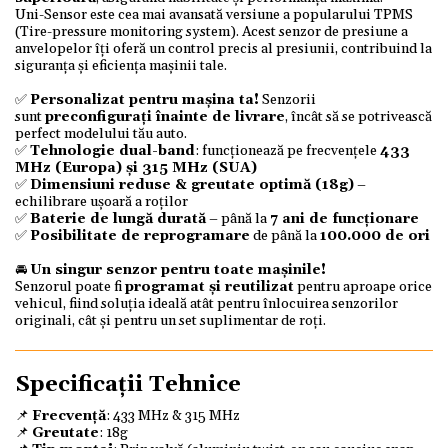
Uni-Sensor este cea mai avansată versiune a popularului TPMS
(Tire-pressure monitoring system). Acest senzor de presiune a
anvelopelor îți oferă un control precis al presiunii, contribuind la
siguranța și eficiența mașinii tale.
✅
Personalizat pentru mașina ta!
Senzorii
sunt
preconfigurați înainte de livrare
, încât să se potrivească
perfect modelului tău auto.
✅
Tehnologie dual-band
: funcționează pe frecvențele
433
MHz (Europa) și 315 MHz (SUA)
✅
Dimensiuni reduse & greutate optimă (18g)
–
echilibrare ușoară a roților
✅
Baterie de lungă durată
– până la
7 ani de funcționare
✅
Posibilitate de reprogramare
de până la
100.000 de ori
🚘
Un singur senzor pentru toate mașinile!
Senzorul poate fi
programat și reutilizat
pentru aproape orice
vehicul, fiind soluția ideală atât pentru înlocuirea senzorilor
originali, cât și pentru un set suplimentar de roți.
Specificații Tehnice
📌
Frecvență
: 433 MHz & 315 MHz
📌
Greutate
: 18g