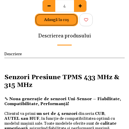
Adaugă la coş
Descrierea produsului
Descriere
Senzori Presiune TPMS 433 MHz &
315 MHz
🔧
Noua generație de senzori Uni-Sensor – Fiabilitate,
Compatibilitate, Performanță!
Clientul va primi
un set de 4 senzori
din seria
CUB
,
AUTEL
sau
HUF
, în funcție de compatibilitatea optimă cu
modelul mașinii sale. Toate modelele oferite sunt de
calitate
superioară
, asigurând fiabilitate și performanță maximă.