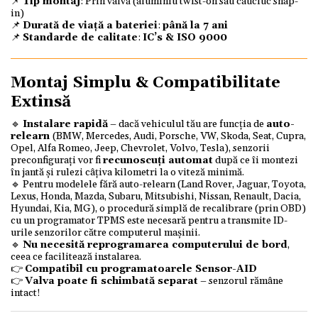
📌
Tip montaj
: Prin valvă (aluminiu twist-on sau cauciuc snap-
in)
📌
Durată de viață a bateriei
:
până la 7 ani
📌
Standarde de calitate
:
IC’s & ISO 9000
Montaj Simplu & Compatibilitate
Extinsă
🔹
Instalare rapidă
– dacă vehiculul tău are funcția de
auto-
relearn
(BMW, Mercedes, Audi, Porsche, VW, Skoda, Seat, Cupra,
Opel, Alfa Romeo, Jeep, Chevrolet, Volvo, Tesla), senzorii
preconfigurați vor fi
recunoscuți automat
după ce îi montezi
în jantă și rulezi câțiva kilometri la o viteză minimă.
🔹 Pentru modelele fără auto-relearn (Land Rover, Jaguar, Toyota,
Lexus, Honda, Mazda, Subaru, Mitsubishi, Nissan, Renault, Dacia,
Hyundai, Kia, MG), o procedură simplă de recalibrare (prin OBD)
cu un programator TPMS este necesară pentru a transmite ID-
urile senzorilor către computerul mașinii.
🔹
Nu necesită reprogramarea computerului de bord
,
ceea ce facilitează instalarea.
👉
Compatibil cu programatoarele Sensor-AID
👉
Valva poate fi schimbată separat
– senzorul rămâne
intact!