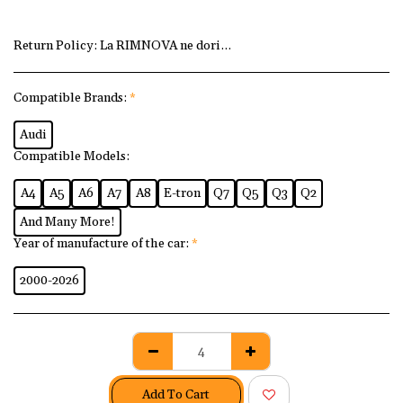
Return Policy:
La RIMNOVA ne dorim ca fiecare client să fi
Compatible Brands:
*
Audi
Compatible Models:
A4
A5
A6
A7
A8
E-tron
Q7
Q5
Q3
Q2
And Many More!
Year of manufacture of the car:
*
2000-2026
Add To Cart