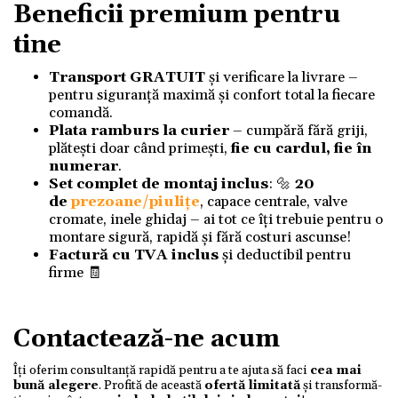
Beneficii premium pentru
tine
Transport GRATUIT
și verificare la livrare –
pentru siguranță maximă și confort total la fiecare
comandă.
Plata ramburs la curier
– cumpără fără griji,
plătești doar când primești,
fie cu cardul, fie în
numerar
.
Set complet de montaj inclus
: 🔩
20
de
prezoane/piulițe
, capace centrale, valve
cromate, inele ghidaj – ai tot ce îți trebuie pentru o
montare sigură, rapidă și fără costuri ascunse!
Factură cu TVA inclus
și deductibil pentru
firme 🧾
Contactează-ne acum
Îți oferim consultanță rapidă pentru a te ajuta să faci
cea mai
bună alegere
. Profită de această
ofertă limitată
și transformă-