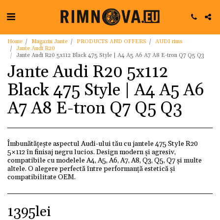
Home
Magazin Jante
PRODUCTS AND OFFERS
AUDI rims
Jante Audi R20
Jante Audi R20 5x112 Black 475 Style | A4 A5 A6 A7 A8 E-tron Q7 Q5 Q3
Jante Audi R20 5x112
Black 475 Style | A4 A5 A6
A7 A8 E-tron Q7 Q5 Q3
Îmbunătățește aspectul Audi-ului tău cu jantele 475 Style R20
5×112 în finisaj negru lucios. Design modern și agresiv,
compatibile cu modelele A4, A5, A6, A7, A8, Q3, Q5, Q7 și multe
altele. O alegere perfectă între performanță estetică și
compatibilitate OEM.
1395
lei