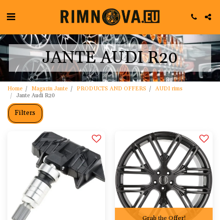
JANTE AUDI R20
Home
Magazin Jante
PRODUCTS AND OFFERS
AUDI rims
Jante Audi R20
Filters
Grab the Offer!