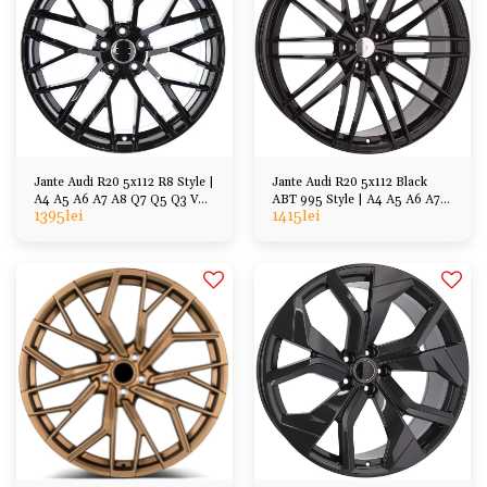
Jante Audi R20 5x112 R8 Style |
Jante Audi R20 5x112 Black
A4 A5 A6 A7 A8 Q7 Q5 Q3 VW
ABT 995 Style | A4 A5 A6 A7
1395
lei
1415
lei
Skoda Cupra
Q7 Q5 Q3, etc