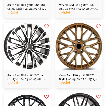
Jante Audi R20 5x112 RS6 RS7
Wheels Audi R20 5x112 RS6
C8 MG Style | A3 A4 A5 A6 A7
RS7 C8 Style | A4 A5 A6 A7 A8
1395
lei
1395
lei
Q7 Q5 Q3 Q2
E-tron Q7 Q5 Q3
Jante Audi R20 5x112 E-Tron
Jante Audi R20 5x112 R8 YY
GT Style | A4 A5 A6 A7 A8 E-
Style | A4 A5 A6 A7 A8 Q7 Q5
1395
lei
1395
lei
tron Q7 Q5 Q3
Q3, VW, Cupra