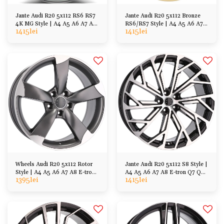
Jante Audi R20 5x112 RS6 RS7
Jante Audi R20 5x112 Bronze
4K MG Style | A4 A5 A6 A7 A8
RS6/RS7 Style | A4 A5 A6 A7
1415
lei
1415
lei
Q7 Q5 Q3
A8 E-tron Q7 Q5 Q3
Wheels Audi R20 5x112 Rotor
Jante Audi R20 5x112 S8 Style |
Style | A4 A5 A6 A7 A8 E-tron
A4 A5 A6 A7 A8 E-tron Q7 Q5
1395
lei
1415
lei
Q7 Q5 Q3
Q3