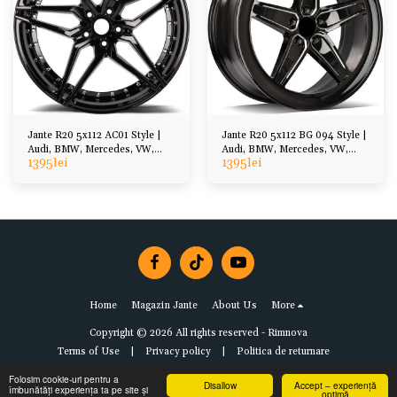
Jante R20 5x112 AC01 Style |
Jante R20 5x112 BG 094 Style |
Audi, BMW, Mercedes, VW,
Audi, BMW, Mercedes, VW,
1395
lei
1395
lei
Skoda, Cupra
Skoda, Cupra
Home
Magazin Jante
About Us
More
Copyright © 2026 All rights reserved -
Rimnova
Terms of Use
|
Privacy policy
|
Politica de returnare
Folosim cookie-uri pentru a
Disallow
Accept – experiență
îmbunătăți experiența ta pe site și
optimă