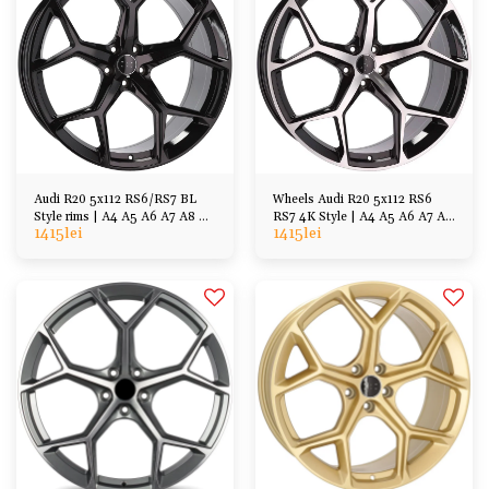
Audi R20 5x112 RS6/RS7 BL
Wheels Audi R20 5x112 RS6
Style rims | A4 A5 A6 A7 A8 Q7
RS7 4K Style | A4 A5 A6 A7 A8
1415
lei
1415
lei
Q5 Q3, etc
Q7 Q5 Q3