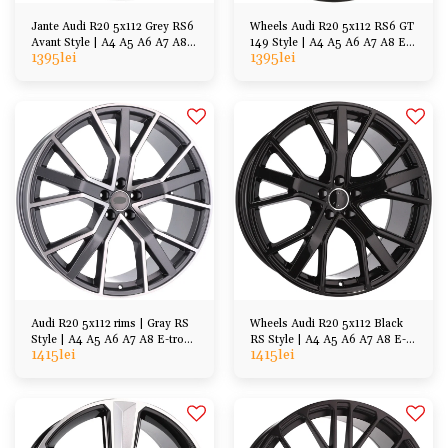
Jante Audi R20 5x112 Grey RS6
Wheels Audi R20 5x112 RS6 GT
Avant Style | A4 A5 A6 A7 A8
149 Style | A4 A5 A6 A7 A8 E-
1395
lei
1395
lei
E-tron Q7 Q5 Q3
tron Q7 Q5 Q3
Audi R20 5x112 rims | Gray RS
Wheels Audi R20 5x112 Black
Style | A4 A5 A6 A7 A8 E-tron
RS Style | A4 A5 A6 A7 A8 E-
1415
lei
1415
lei
Q7 Q5 Q3
tron Q7 Q5 Q3