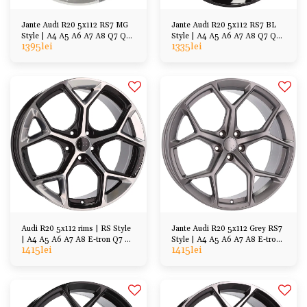
Jante Audi R20 5x112 RS7 MG
Jante Audi R20 5x112 RS7 BL
Style | A4 A5 A6 A7 A8 Q7 Q5
Style | A4 A5 A6 A7 A8 Q7 Q5
1395
lei
1335
lei
Q3, VW, Group
Q3, etc
Audi R20 5x112 rims | RS Style
Jante Audi R20 5x112 Grey RS7
| A4 A5 A6 A7 A8 E-tron Q7 Q5
Style | A4 A5 A6 A7 A8 E-tron
1415
lei
1415
lei
Q3
Q7 Q5 Q3