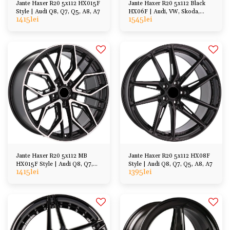
Jante Haxer R20 5x112 HX015F
Jante Haxer R20 5x112 Black
Style | Audi Q8, Q7, Q5, A8, A7
HX06F | Audi, VW, Skoda,
1415
lei
1545
lei
BMW, Mercedes
Jante Haxer R20 5x112 MB
Jante Haxer R20 5x112 HX08F
HX015F Style | Audi Q8, Q7,
Style | Audi Q8, Q7, Q5, A8, A7
1415
lei
1395
lei
Q5, A8, A7