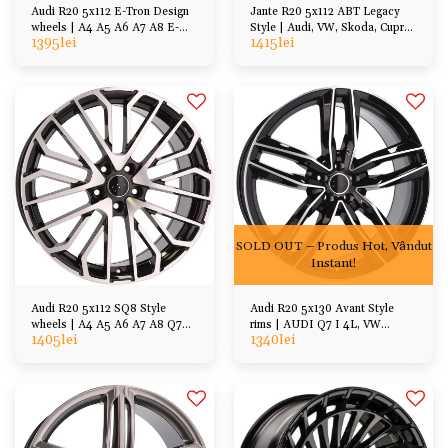
Audi R20 5x112 E-Tron Design
Jante R20 5x112 ABT Legacy
wheels | A4 A5 A6 A7 A8 E-
Style | Audi, VW, Skoda, Cupra,
1395
lei
1415
lei
tron Q7 Q5 Q3
Seat
SOLD OUT – Produs Hot, Vândut
Instant!
Audi R20 5x112 SQ8 Style
Audi R20 5x130 Avant Style
wheels | A4 A5 A6 A7 A8 Q7
rims | AUDI Q7 I 4L, VW
1405
lei
1340
lei
Q5 Q3, VW Group
Touareg Gen. 7L 7P