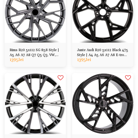
Rims R20 5x112 SG 858 Style |
Jante Audi R20 5x112 Black 475
A5 A6 A7 A8 Q7 Q5 Q3, VW,
Style | A4 A5 A6 A7 A8 E-tron
1395
lei
1395
lei
Cupra
Q7 Q5 Q3