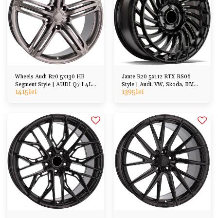
Wheels Audi R20 5x130 HB
Jante R20 5x112 RTX RS06
Segment Style | AUDI Q7 I 4L,
Style | Audi, VW, Skoda, BMW,
1415
lei
1395
lei
VW Touareg 7L 7P
Mercedes