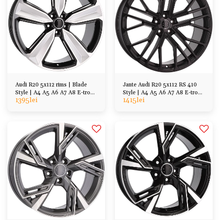
Audi R20 5x112 rims | Blade
Jante Audi R20 5x112 RS 410
Style | A4 A5 A6 A7 A8 E-tron
Style | A4 A5 A6 A7 A8 E-tron
1395
lei
1415
lei
Q7 Q5 Q3
Q7 Q5 Q3