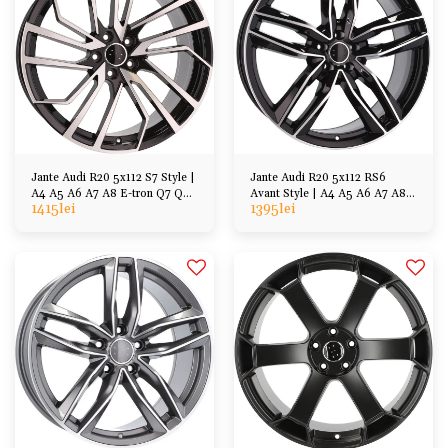
Jante Audi R20 5x112 S7 Style |
Jante Audi R20 5x112 RS6
A4 A5 A6 A7 A8 E-tron Q7 Q5
Avant Style | A4 A5 A6 A7 A8
1415
lei
1395
lei
Q3
E-tron Q7 Q5 Q3