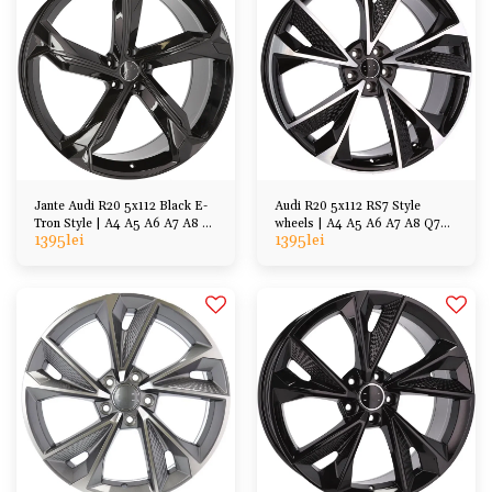
Jante Audi R20 5x112 Black E-
Audi R20 5x112 RS7 Style
Tron Style | A4 A5 A6 A7 A8 E-
wheels | A4 A5 A6 A7 A8 Q7
1395
lei
1395
lei
tron Q7 Q5 Q3
Q5 Q3, VW Group