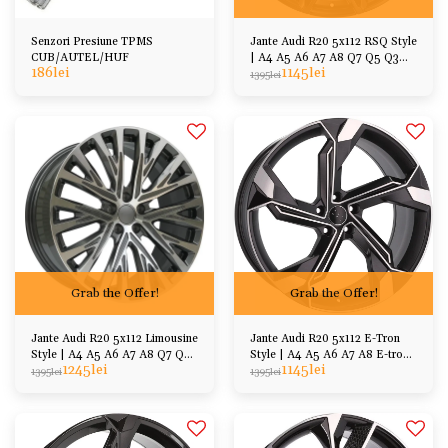
Senzori Presiune TPMS
Jante Audi R20 5x112 RSQ Style
CUB/AUTEL/HUF
| A4 A5 A6 A7 A8 Q7 Q5 Q3
186
lei
1145
lei
VW Skoda Cupra
1395
lei
Grab the Offer!
Grab the Offer!
Jante Audi R20 5x112 Limousine
Jante Audi R20 5x112 E-Tron
Style | A4 A5 A6 A7 A8 Q7 Q5
Style | A4 A5 A6 A7 A8 E-tron
1245
lei
1145
lei
Q3 etc
Q7 Q5 Q3
1395
lei
1395
lei