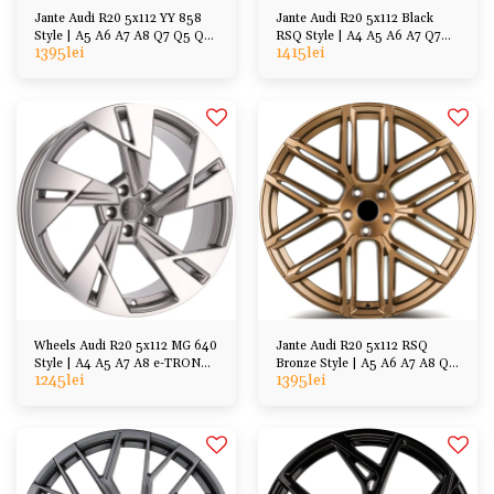
Jante Audi R20 5x112 YY 858
Jante Audi R20 5x112 Black
Style | A5 A6 A7 A8 Q7 Q5 Q3,
RSQ Style | A4 A5 A6 A7 Q7
1395
lei
1415
lei
VW, Cupra
Q5 Q3
Wheels Audi R20 5x112 MG 640
Jante Audi R20 5x112 RSQ
Style | A4 A5 A7 A8 e-TRON
Bronze Style | A5 A6 A7 A8 Q7
1245
lei
1395
lei
Sportback, etc
Q5 Q3, VW Cupra