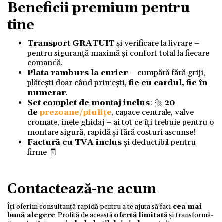
Beneficii premium pentru
tine
Transport GRATUIT
și verificare la livrare –
pentru siguranță maximă și confort total la fiecare
comandă.
Plata ramburs la curier
– cumpără fără griji,
plătești doar când primești,
fie cu cardul, fie în
numerar
.
Set complet de montaj inclus
: 🔩
20
de
prezoane/piulițe
, capace centrale, valve
cromate, inele ghidaj – ai tot ce îți trebuie pentru o
montare sigură, rapidă și fără costuri ascunse!
Factură cu TVA inclus
și deductibil pentru
firme 🧾
Contactează-ne acum
Îți oferim consultanță rapidă pentru a te ajuta să faci
cea mai
bună alegere
. Profită de această
ofertă limitată
și transformă-