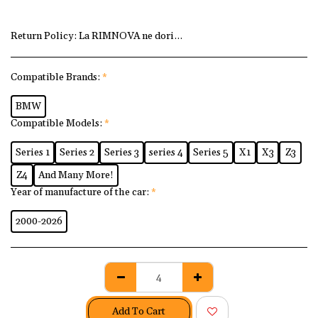
Return Policy:
La RIMNOVA ne dorim ca fiecare client să fi
Compatible Brands:
*
BMW
Compatible Models:
*
Series 1
Series 2
Series 3
series 4
Series 5
X1
X3
Z3
Z4
And Many More!
Year of manufacture of the car:
*
2000-2026
Add To Cart