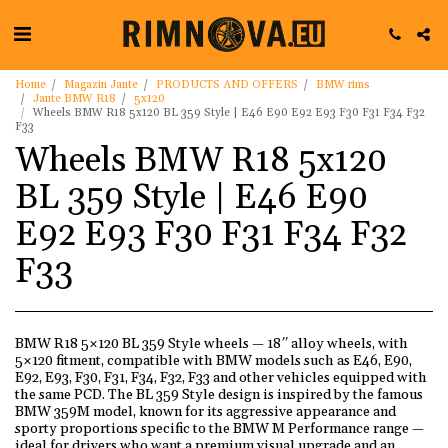
Home
Magazin Jante
PRODUCTS AND OFFERS
BMW rims
Jante BMW R18
5x120
Wheels BMW R18 5x120 BL 359 Style | E46 E90 E92 E93 F30 F31 F34 F32
F33
Wheels BMW R18 5x120
BL 359 Style | E46 E90
E92 E93 F30 F31 F34 F32
F33
BMW R18 5×120 BL 359 Style wheels — 18″ alloy wheels, with
5×120 fitment, compatible with BMW models such as E46, E90,
E92, E93, F30, F31, F34, F32, F33 and other vehicles equipped with
the same PCD. The BL 359 Style design is inspired by the famous
BMW 359M model, known for its aggressive appearance and
sporty proportions specific to the BMW M Performance range —
ideal for drivers who want a premium visual upgrade and an