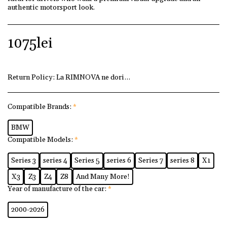
authentic motorsport look.
1075
lei
Return Policy:
La RIMNOVA ne dorim ca fiecare client să fi
Compatible Brands:
*
BMW
Compatible Models:
*
Series 3
series 4
Series 5
series 6
Series 7
series 8
X1
X3
Z3
Z4
Z8
And Many More!
Year of manufacture of the car:
*
2000-2026