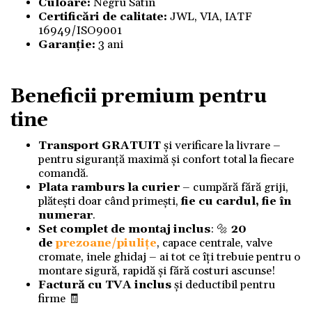
Culoare:
Negru Satin
Certificări de calitate:
JWL, VIA, IATF
16949/ISO9001
Garanție:
3 ani
Beneficii premium pentru
tine
Transport GRATUIT
și verificare la livrare –
pentru siguranță maximă și confort total la fiecare
comandă.
Plata ramburs la curier
– cumpără fără griji,
plătești doar când primești,
fie cu cardul, fie în
numerar
.
Set complet de montaj inclus
: 🔩
20
de
prezoane/piulițe
, capace centrale, valve
cromate, inele ghidaj – ai tot ce îți trebuie pentru o
montare sigură, rapidă și fără costuri ascunse!
Factură cu TVA inclus
și deductibil pentru
firme 🧾