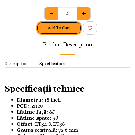
Add To Cart
Product Description
Description
Specification
Specificații tehnice
Diametru:
18 inch
PCD:
5x120
Lățime față:
8J
Lățime spate:
9J
Offset:
ET34 & ET38
Gaura centrală:
72.6 mm