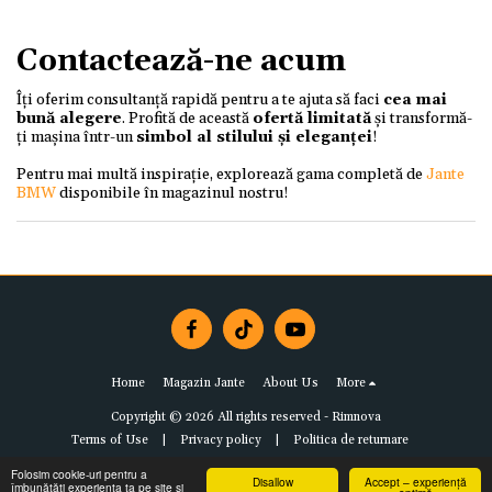
Contactează-ne acum
Îți oferim consultanță rapidă pentru a te ajuta să faci
cea mai
bună alegere
. Profită de această
ofertă limitată
și transformă-
ți mașina într-un
simbol al stilului și eleganței
!
Pentru mai multă inspirație, explorează gama completă de
Jante
BMW
disponibile în magazinul nostru!
Home
Magazin Jante
About Us
More
Copyright © 2026 All rights reserved -
Rimnova
Terms of Use
|
Privacy policy
|
Politica de returnare
Folosim cookie-uri pentru a
Disallow
Accept – experiență
îmbunătăți experiența ta pe site și