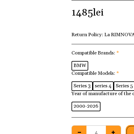
1485
lei
Return Policy:
La RIMNOVA 
Compatible Brands:
*
BMW
Compatible Models:
*
Series 3
series 4
Series 5
Year of manufacture of the 
2000-2026