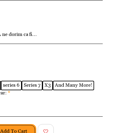
ne dorim ca fiecare client să fie pe deplin mulțum
series 6
Series 7
X3
And Many More!
car:
*
Add To Cart