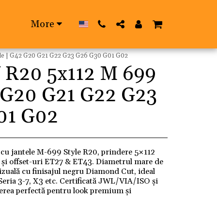
More
le | G42 G20 G21 G22 G23 G26 G30 G01 G02
 R20 5x112 M 699
2 G20 G21 G22 G23
01 G02
ea cu jantele M-699 Style R20, prindere 5×112
J și offset-uri ET27 & ET43. Diametrul mare de
zuală cu finisajul negru Diamond Cut, ideal
eria 3-7, X3 etc. Certificată JWL/VIA/ISO și
gerea perfectă pentru look premium și