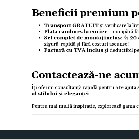
Beneficii premium p
Transport GRATUIT
și verificare la l
Plata ramburs la curier
– cumpără fără
Set complet de montaj inclus
: 🔩
20
sigură, rapidă și fără costuri ascunse!
Factură cu TVA inclus
și deductibil p
Contactează-ne acu
Îți oferim consultanță rapidă pentru a te ajuta 
al stilului și eleganței
!
Pentru mai multă inspirație, explorează gama 