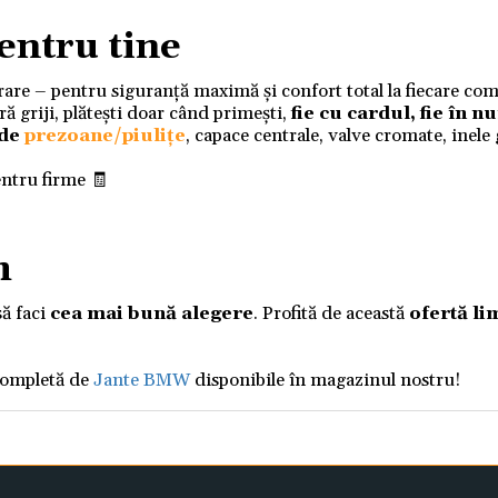
entru tine
ivrare – pentru siguranță maximă și confort total la fiecare co
 griji, plătești doar când primești,
fie cu cardul, fie în 
 de
prezoane/piulițe
, capace centrale, valve cromate, inele
entru firme 🧾
m
să faci
cea mai bună alegere
. Profită de această
ofertă li
completă de
Jante BMW
disponibile în magazinul nostru!