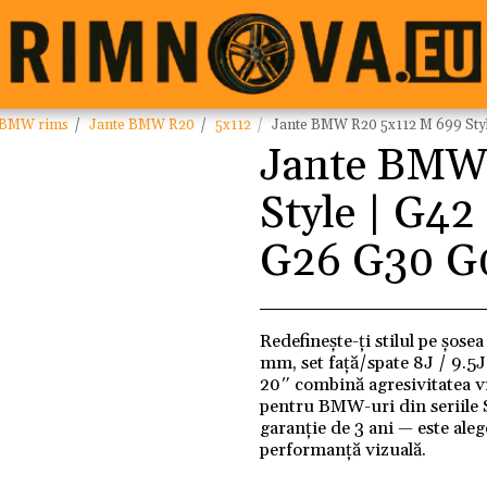
BMW rims
Jante BMW R20
5x112
Jante BMW R20 5x112 M 699 Sty
Jante BMW
Style | G4
G26 G30 G
Redefinește-ți stilul pe șos
mm, set față/spate 8J / 9.5
20″ combină agresivitatea vi
pentru BMW-uri din seriile S
garanție de 3 ani — este ale
performanță vizuală.