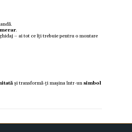
mandă.
numerar
.
 ghidaj – ai tot ce îți trebuie pentru o montare
mitată
și transformă-ți mașina într-un
simbol