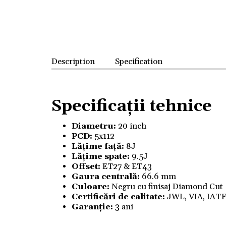
Description
Specification
Specificații tehnice
Diametru:
20 inch
PCD:
5x112
Lățime față:
8J
Lățime spate:
9.5J
Offset:
ET27 & ET43
Gaura centrală:
66.6 mm
Culoare:
Negru cu finisaj Diamond Cut
Certificări de calitate:
JWL, VIA, IAT
Garanție:
3 ani