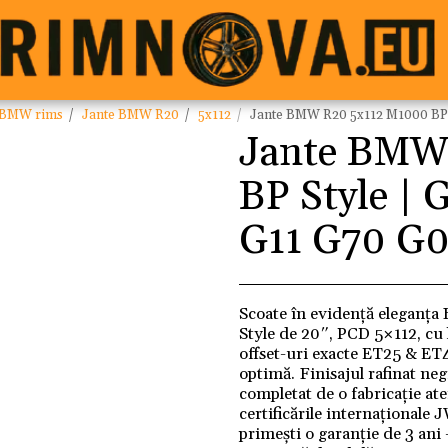
BMW rims
Jante BMW R20
5x112
Jante BMW R20 5x112 M1000 BP 
Jante BMW
BP Style |
G11 G70 G
Scoate în evidență eleganța
Style de 20″, PCD 5×112, cu 
offset-uri exacte ET25 & ET4
optimă. Finisajul rafinat ne
completat de o fabricație at
certificările internaționale
primești o garanție de 3 ani 