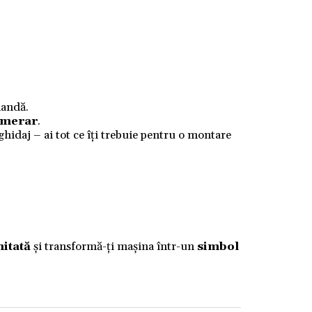
mandă.
numerar
.
 ghidaj – ai tot ce îți trebuie pentru o montare
mitată
și transformă-ți mașina într-un
simbol