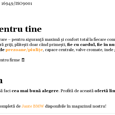
F 16949/ISO9001
entru tine
ivrare – pentru siguranță maximă și confort total la fiecare co
 griji, plătești doar când primești,
fie cu cardul, fie în 
 de
prezoane/piulițe
, capace centrale, valve cromate, inele
entru firme 🧾
m
să faci
cea mai bună alegere
. Profită de această
ofertă li
completă de
Jante BMW
disponibile în magazinul nostru!