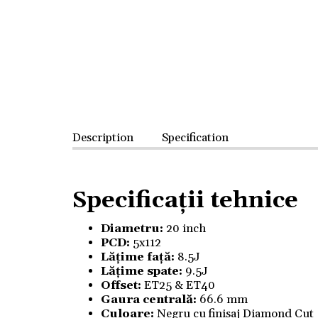
Description
Specification
Specificații tehnice
Diametru:
20 inch
PCD:
5x112
Lățime față:
8.5J
Lățime spate:
9.5J
Offset:
ET25 & ET40
Gaura centrală:
66.6 mm
Culoare:
Negru cu finisaj Diamond Cut