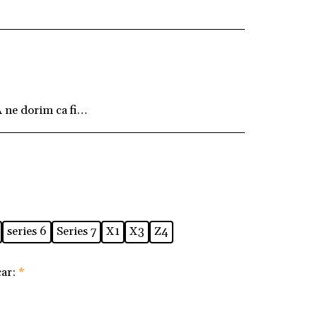
ne dorim ca fiecare client să fie pe deplin mulțum
series 6
Series 7
X1
X3
Z4
car:
*