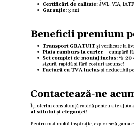
Certificări de calitate:
JWL, VIA, IAT
Garanție:
3 ani
Beneficii premium p
Transport GRATUIT
și verificare la l
Plata ramburs la curier
– cumpără fără
Set complet de montaj inclus
: 🔩
20
sigură, rapidă și fără costuri ascunse!
Factură cu TVA inclus
și deductibil p
Contactează-ne acu
Îți oferim consultanță rapidă pentru a te ajuta 
al stilului și eleganței
!
Pentru mai multă inspirație, explorează gama 