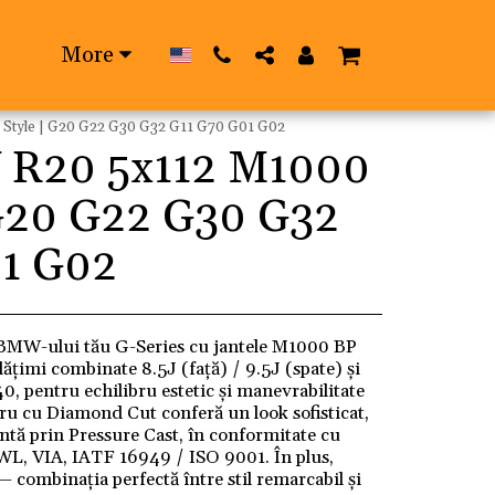
More
Style | G20 G22 G30 G32 G11 G70 G01 G02
 R20 5x112 M1000
 G20 G22 G30 G32
01 G02
 BMW-ului tău G-Series cu jantele M1000 BP
lățimi combinate 8.5J (față) / 9.5J (spate) și
0, pentru echilibru estetic și manevrabilitate
gru cu Diamond Cut conferă un look sofisticat,
entă prin Pressure Cast, în conformitate cu
 JWL, VIA, IATF 16949 / ISO 9001. În plus,
— combinația perfectă între stil remarcabil și