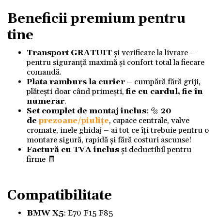
Beneficii premium pentru
tine
Transport GRATUIT
și verificare la livrare –
pentru siguranță maximă și confort total la fiecare
comandă.
Plata ramburs la curier
– cumpără fără griji,
plătești doar când primești,
fie cu cardul, fie în
numerar
.
Set complet de montaj inclus
: 🔩
20
de
prezoane/piulițe
, capace centrale, valve
cromate, inele ghidaj – ai tot ce îți trebuie pentru o
montare sigură, rapidă și fără costuri ascunse!
Factură cu TVA inclus
și deductibil pentru
firme 🧾
Compatibilitate
BMW X5
:
E70 F15 F85