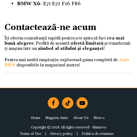
BMW X6
:
E71 E72 F16 F86
Contactează-ne acum
Îți oferim consultanță rapidă pentru a te ajuta să faci
cea mai
bună alegere
. Profită de această
ofertă limitată
și transformă-
ți mașina într-un
simbol al stilului și eleganței
!
Pentru mai multă inspirație, explorează gama completă de
Jante
BMW
disponibile în magazinul nostru!
Home
Magazin Jante
About Us
More
Copyright © 2026 All rights reserved -
Rimnova
Terms of Use
|
Privacy policy
|
Politica de returnare