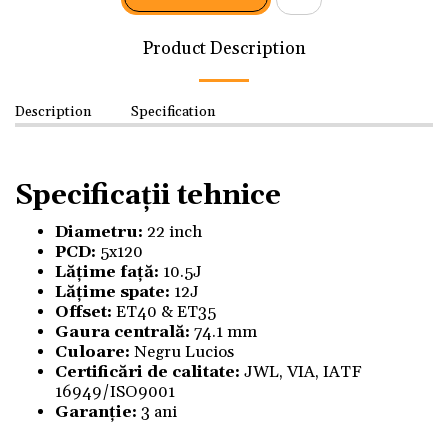
Product Description
Description
Specification
Specificații tehnice
Diametru:
22 inch
PCD:
5x120
Lățime față:
10.5J
Lățime spate:
12J
Offset:
ET40 & ET35
Gaura centrală:
74.1 mm
Culoare:
Negru Lucios
Certificări de calitate:
JWL, VIA, IATF
16949/ISO9001
Garanție:
3 ani