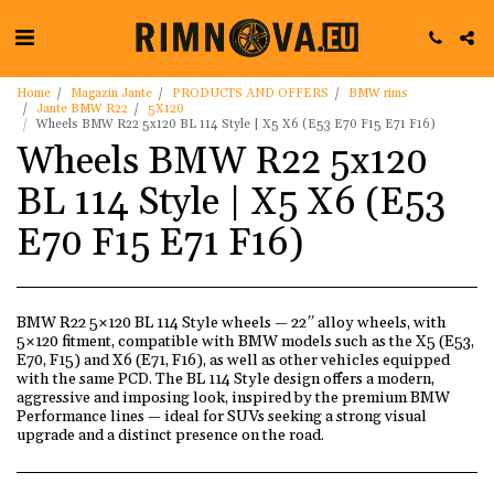
Home
Magazin Jante
PRODUCTS AND OFFERS
BMW rims
Jante BMW R22
5X120
Wheels BMW R22 5x120 BL 114 Style | X5 X6 (E53 E70 F15 E71 F16)
Wheels BMW R22 5x120
BL 114 Style | X5 X6 (E53
E70 F15 E71 F16)
BMW R22 5×120 BL 114 Style wheels — 22″ alloy wheels, with
5×120 fitment, compatible with BMW models such as the X5 (E53,
E70, F15) and X6 (E71, F16), as well as other vehicles equipped
with the same PCD. The BL 114 Style design offers a modern,
aggressive and imposing look, inspired by the premium BMW
Performance lines — ideal for SUVs seeking a strong visual
upgrade and a distinct presence on the road.