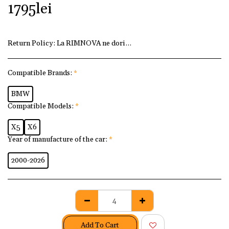
1795
lei
Return Policy:
La RIMNOVA ne dorim ca fiecare client să fi
Compatible Brands:
*
BMW
Compatible Models:
*
X5
X6
Year of manufacture of the car:
*
2000-2026
Add To Cart