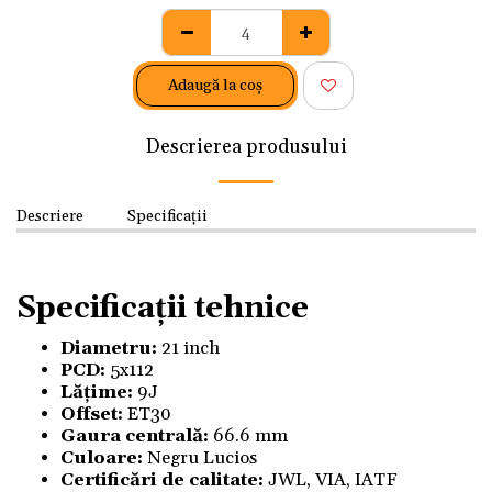
Adaugă la coş
Descrierea produsului
Descriere
Specificații
Specificații tehnice
Diametru:
21 inch
PCD:
5x112
Lățime:
9J
Offset:
ET30
Gaura centrală:
66.6 mm
Culoare:
Negru Lucios
Certificări de calitate:
JWL, VIA, IATF