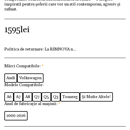
inspirată pentru șoferii care vor un stil contemporan, agresiv și
rafinat.
1595
lei
Politica de returnare:
La RIMNOVA ne dorim ca fiecare client
Mărci Compatibile:
*
Audi
Volkswagen
Modele Compatibile:
A6
A7
A8
Q7
Q5
Q3
Touareg
Și Multe Altele!
Anul de fabricație al mașinii:
*
2000-2026