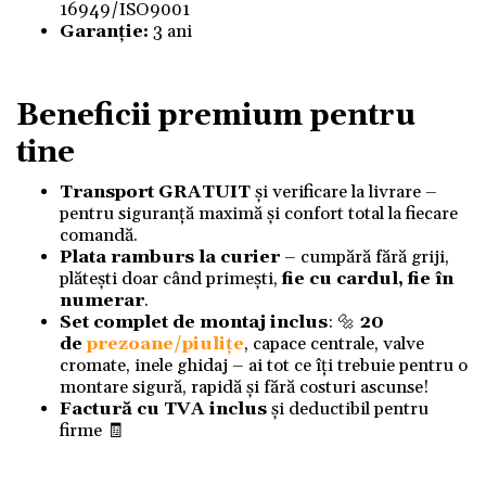
16949/ISO9001
Garanție:
3 ani
Beneficii premium pentru
tine
Transport GRATUIT
și verificare la livrare –
pentru siguranță maximă și confort total la fiecare
comandă.
Plata ramburs la curier
– cumpără fără griji,
plătești doar când primești,
fie cu cardul, fie în
numerar
.
Set complet de montaj inclus
: 🔩
20
de
prezoane/piulițe
, capace centrale, valve
cromate, inele ghidaj – ai tot ce îți trebuie pentru o
montare sigură, rapidă și fără costuri ascunse!
Factură cu TVA inclus
și deductibil pentru
firme 🧾