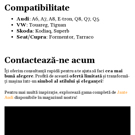
Compatibilitate
Audi
: A6, A7, A8, E-tron, Q8, Q7, Q5
VW
: Touareg, Tiguan
Skoda
:
Kodiaq, Superb
Seat/Cupra
: Formentor, Tarraco
Contactează-ne acum
Îți oferim consultanță rapidă pentru a te ajuta să faci
cea mai
bună alegere
. Profită de această
ofertă limitată
și transformă-
ți mașina într-un
simbol al stilului și eleganței
!
Pentru mai multă inspirație, explorează gama completă de
Jante
Audi
disponibile în magazinul nostru!