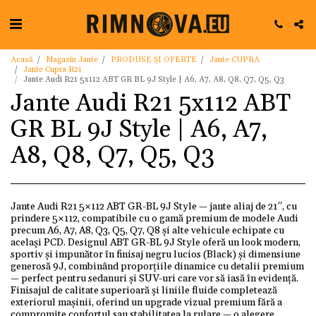
Acasă
Magazin Jante
PRODUSE ȘI OFERTE
Jante CUPRA
Jante Cupra R21
Jante Audi R21 5x112 ABT GR BL 9J Style | A6, A7, A8, Q8, Q7, Q5, Q3
Jante Audi R21 5x112 ABT
GR BL 9J Style | A6, A7,
A8, Q8, Q7, Q5, Q3
Jante Audi R21 5×112 ABT GR-BL 9J Style — jante aliaj de 21″, cu
prindere 5×112, compatibile cu o gamă premium de modele Audi
precum A6, A7, A8, Q3, Q5, Q7, Q8 și alte vehicule echipate cu
același PCD. Designul ABT GR-BL 9J Style oferă un look modern,
sportiv și impunător în finisaj negru lucios (Black) și dimensiune
generosă 9J, combinând proporțiile dinamice cu detalii premium
— perfect pentru sedanuri și SUV-uri care vor să iasă în evidență.
Finisajul de calitate superioară și liniile fluide completează
exteriorul mașinii, oferind un upgrade vizual premium fără a
compromite confortul sau stabilitatea la rulare — o alegere