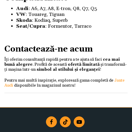
Audi
: A6, A7, A8, E-tron, Q8, Q7, Q5
VW
: Touareg, Tiguan
Skoda
:
Kodiaq, Superb
Seat/Cupra
: Formentor, Tarraco
Contactează-ne acum
Îți oferim consultanță rapidă pentru a te ajuta să faci
cea mai
bună alegere
. Profită de această
ofertă limitată
și transformă-
ți mașina într-un
simbol al stilului și eleganței
!
Pentru mai multă inspirație, explorează gama completă de
Jante
Audi
disponibile în magazinul nostru!