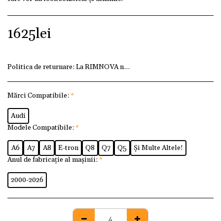
1625
lei
Politica de returnare:
La RIMNOVA ne dorim ca fiecare client
Mărci Compatibile:
*
Audi
Modele Compatibile:
*
A6
A7
A8
E-tron
Q8
Q7
Q5
Și Multe Altele!
Anul de fabricație al mașinii:
*
2000-2026