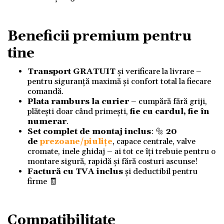
Beneficii premium pentru
tine
Transport GRATUIT
și verificare la livrare –
pentru siguranță maximă și confort total la fiecare
comandă.
Plata ramburs la curier
– cumpără fără griji,
plătești doar când primești,
fie cu cardul, fie în
numerar
.
Set complet de montaj inclus
: 🔩
20
de
prezoane/piulițe
, capace centrale, valve
cromate, inele ghidaj – ai tot ce îți trebuie pentru o
montare sigură, rapidă și fără costuri ascunse!
Factură cu TVA inclus
și deductibil pentru
firme 🧾
Compatibilitate