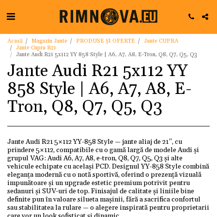
Acasă
Magazin Jante
PRODUSE ȘI OFERTE
Jante CUPRA
Jante Cupra R21
Jante Audi R21 5x112 YY 858 Style | A6, A7, A8, E-Tron, Q8, Q7, Q5, Q3
Jante Audi R21 5x112 YY
858 Style | A6, A7, A8, E-
Tron, Q8, Q7, Q5, Q3
Jante Audi R21 5×112 YY-858 Style — jante aliaj de 21″, cu
prindere 5×112, compatibile cu o gamă largă de modele Audi și
grupul VAG: Audi A6, A7, A8, e-tron, Q8, Q7, Q5, Q3 și alte
vehicule echipate cu același PCD. Designul YY-858 Style combină
eleganța modernă cu o notă sportivă, oferind o prezență vizuală
impunătoare și un upgrade estetic premium potrivit pentru
sedanuri și SUV-uri de top. Finisajul de calitate și liniile bine
definite pun în valoare silueta mașinii, fără a sacrifica confortul
sau stabilitatea la rulare — o alegere inspirată pentru proprietarii
care vor un look sofisticat și dinamic.