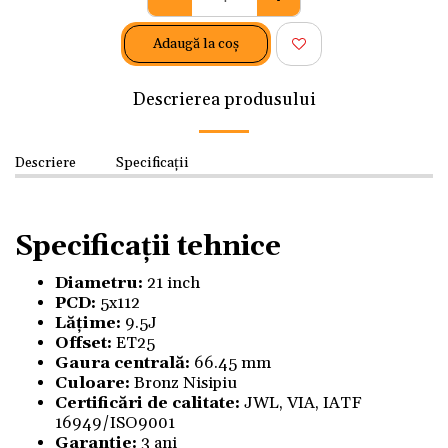
Adaugă la coş
Descrierea produsului
Descriere
Specificații
Specificații tehnice
Diametru:
21 inch
PCD:
5x112
Lățime:
9.5J
Offset:
ET25
Gaura centrală:
66.45 mm
Culoare:
Bronz Nisipiu
Certificări de calitate:
JWL, VIA, IATF
16949/ISO9001
Garanție:
3 ani