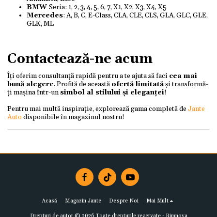
BMW
Seria: 1, 2, 3, 4, 5, 6, 7, X1, X2, X3, X4, X5
Mercedes
: A, B, C, E-Class, CLA, CLE, CLS, GLA, GLC, GLE,
GLK, ML
Contactează-ne acum
Îți oferim consultanță rapidă pentru a te ajuta să faci
cea mai
bună alegere
. Profită de această
ofertă limitată
și transformă-
ți mașina într-un
simbol al stilului și eleganței
!
Pentru mai multă inspirație, explorează gama completă de
Jante
Auto
disponibile în magazinul nostru!
Acasă
Magazin Jante
Despre Noi
Mai Mult
Drepturi de autor © 2026 Toate drepturile rezervate -
Rimnova