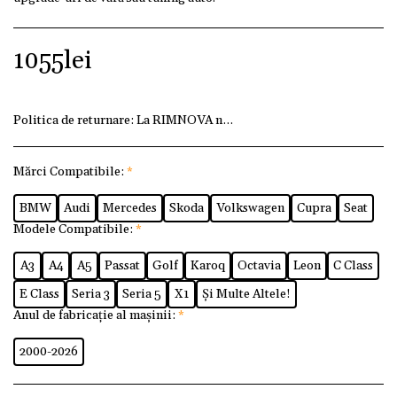
1055
lei
Politica de returnare:
La RIMNOVA ne dorim ca fiecare client
Mărci Compatibile:
*
BMW
Audi
Mercedes
Skoda
Volkswagen
Cupra
Seat
Modele Compatibile:
*
A3
A4
A5
Passat
Golf
Karoq
Octavia
Leon
C Class
E Class
Seria 3
Seria 5
X1
Și Multe Altele!
Anul de fabricație al mașinii:
*
2000-2026