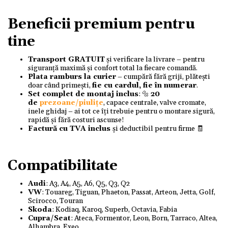
Beneficii premium pentru
tine
Transport GRATUIT
și verificare la livrare – pentru
siguranță maximă și confort total la fiecare comandă.
Plata ramburs la curier
– cumpără fără griji, plătești
doar când primești,
fie cu cardul, fie în numerar
.
Set complet de montaj inclus
: 🔩
20
de
prezoane/piulițe
, capace centrale, valve cromate,
inele ghidaj – ai tot ce îți trebuie pentru o montare sigură,
rapidă și fără costuri ascunse!
Factură cu TVA inclus
și deductibil pentru firme 🧾
Compatibilitate
Audi
: A3, A4, A5, A6, Q5, Q3, Q2
VW
: Touareg, Tiguan, Phaeton, Passat, Arteon, Jetta, Golf,
Scirocco, Touran
Skoda
: Kodiaq, Karoq, Superb, Octavia, Fabia
Cupra/Seat
: Ateca, Formentor, Leon, Born, Tarraco, Altea,
Alhambra, Exeo