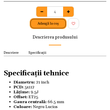
Adaugă la coş
Descrierea produsului
Descriere
Specificații
Specificații tehnice
Diametru:
21 inch
PCD:
5x112
Lățime:
9.5J
Offset:
ET25
Gaura centrală:
66.5 mm
Culoare:
Negru Lucios