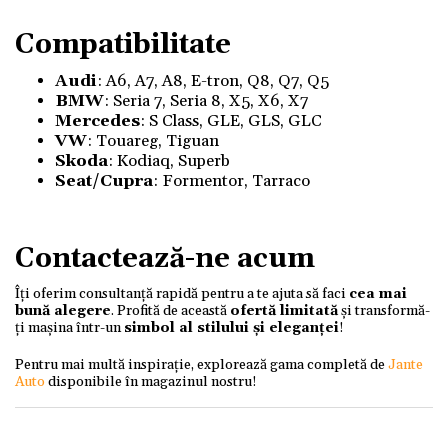
Compatibilitate
Audi
: A6, A7, A8, E-tron, Q8, Q7, Q5
BMW
: Seria 7, Seria 8, X5, X6, X7
Mercedes
: S Class, GLE, GLS, GLC
VW
: Touareg, Tiguan
Skoda
:
Kodiaq, Superb
Seat/Cupra
: Formentor, Tarraco
Contactează-ne acum
Îți oferim consultanță rapidă pentru a te ajuta să faci
cea mai
bună alegere
. Profită de această
ofertă limitată
și transformă-
ți mașina într-un
simbol al stilului și eleganței
!
Pentru mai multă inspirație, explorează gama completă de
Jante
Auto
disponibile în magazinul nostru!