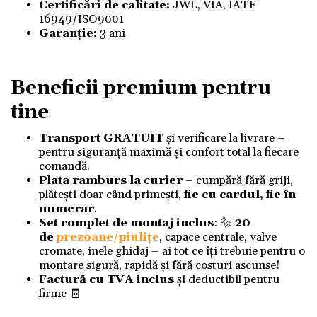
Certificări de calitate:
JWL, VIA, IATF
16949/ISO9001
Garanție:
3 ani
Beneficii premium pentru
tine
Transport GRATUIT
și verificare la livrare –
pentru siguranță maximă și confort total la fiecare
comandă.
Plata ramburs la curier
– cumpără fără griji,
plătești doar când primești,
fie cu cardul, fie în
numerar
.
Set complet de montaj inclus
: 🔩
20
de
prezoane/piulițe
, capace centrale, valve
cromate, inele ghidaj – ai tot ce îți trebuie pentru o
montare sigură, rapidă și fără costuri ascunse!
Factură cu TVA inclus
și deductibil pentru
firme 🧾