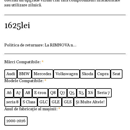
oferind un upgrade vizual clar fără compromisuri în stabilitate
sau utilizare zilnică.
1625
lei
Politica de returnare:
La RIMNOVA ne dorim ca fiecare client
Mărci Compatibile:
*
Audi
BMW
Mercedes
Volkswagen
Skoda
Cupra
Seat
Modele Compatibile:
*
A6
A7
A8
E-tron
Q8
Q7
Q5
X5
X6
Seria 7
seria 8
S Class
GLC
GLE
GLS
Și Multe Altele!
Anul de fabricație al mașinii:
*
2000-2026